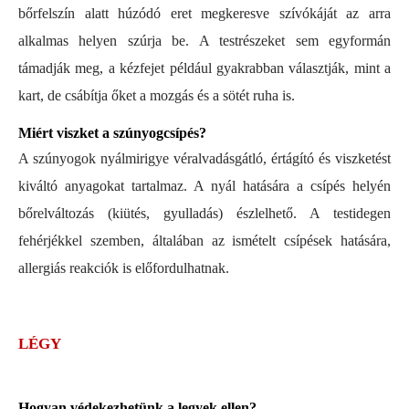
bőrfelszín alatt húzódó eret megkeresve szívókáját az arra
alkalmas helyen szúrja be. A testrészeket sem egyformán
támadják meg, a kézfejet például gyakrabban választják, mint a
kart, de csábítja őket a mozgás és a sötét ruha is.
Miért viszket a szúnyogcsípés?
A szúnyogok nyálmirigye véralvadásgátló, értágító és viszketést
kiváltó anyagokat tartalmaz. A nyál hatására a csípés helyén
bőrelváltozás (kiütés, gyulladás) észlelhető. A testidegen
fehérjékkel szemben, általában az ismételt csípések hatására,
allergiás reakciók is előfordulhatnak.
LÉGY
Hogyan védekezhetünk a legyek ellen?