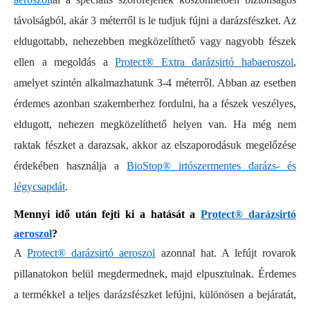
távolságból, akár 3 méterről is le tudjuk fújni a darázsfészket. Az
eldugottabb, nehezebben megközelíthető vagy nagyobb fészek
ellen a megoldás a
Protect® Extra darázsirtó habaeroszol
,
amelyet szintén alkalmazhatunk 3-4 méterről. Abban az esetben
érdemes azonban szakemberhez fordulni, ha a fészek veszélyes,
eldugott, nehezen megközelíthető helyen van. Ha még nem
raktak fészket a darazsak, akkor az elszaporodásuk megelőzése
érdekében használja a
BioStop® irtószermentes darázs- és
légycsapdát
.
Mennyi idő után fejti ki a hatását a
Protect® darázsirtó
aeroszol
?
A
Protect® darázsirtó aeroszol
azonnal hat. A lefújt rovarok
pillanatokon belül megdermednek, majd elpusztulnak. Érdemes
a termékkel a teljes darázsfészket lefújni, különösen a bejáratát,