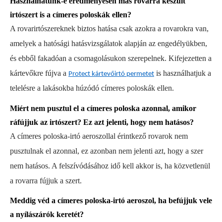
Használhatunk-e eredményesen más rovarra készült
irtószert is a címeres poloskák ellen?
A rovarirtószereknek biztos hatása csak azokra a rovarokra van,
amelyek a hatósági hatásvizsgálatok alapján az engedélyükben,
és ebből fakadóan a csomagolásukon szerepelnek. Kifejezetten a
kártevőkre fújva a
is használhatjuk a
Protect kártevőirtó permetet
telelésre a lakásokba húzódó címeres poloskák ellen.
Miért nem pusztul el a címeres poloska azonnal, amikor
ráfújjuk az irtószert? Ez azt jelenti, hogy nem hatásos?
A címeres poloska-irtó aeroszollal érintkező rovarok nem
pusztulnak el azonnal, ez azonban nem jelenti azt, hogy a szer
nem hatásos. A felszívódásához idő kell akkor is, ha közvetlenül
a rovarra fújjuk a szert.
Meddig véd a címeres poloska-irtó aeroszol, ha befújjuk vele
a nyílászárók keretét?