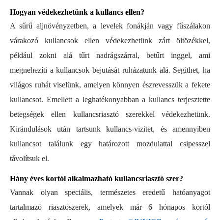
Hogyan védekezhetünk a kullancs ellen?
A sűrű aljnövényzetben, a levelek fonákján vagy fűszálakon
várakozó kullancsok ellen védekezhetünk zárt öltözékkel,
például zokni alá tűrt nadrágszárral, betűrt inggel, ami
megnehezíti a kullancsok bejutását ruházatunk alá. Segíthet, ha
világos ruhát viselünk, amelyen könnyen észrevesszük a fekete
kullancsot. Emellett a leghatékonyabban a kullancs terjesztette
betegségek ellen kullancsriasztó szerekkel védekezhetünk.
Kirándulások után tartsunk kullancs-vizitet, és amennyiben
kullancsot találunk egy határozott mozdulattal csipesszel
távolítsuk el.
Hány éves kortól alkalmazható kullancsriasztó szer?
Vannak olyan speciális, természetes eredetű hatóanyagot
tartalmazó riasztószerek, amelyek már 6 hónapos kortól