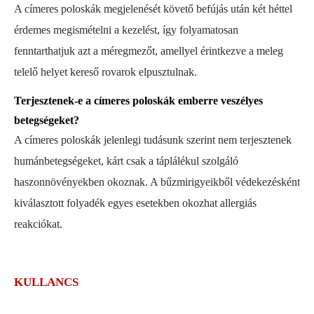
A címeres poloskák megjelenését követő befújás után két héttel
érdemes megismételni a kezelést, így folyamatosan
fenntarthatjuk azt a méregmezőt, amellyel érintkezve a meleg
telelő helyet kereső rovarok elpusztulnak.
Terjesztenek-e a címeres poloskák emberre veszélyes
betegségeket?
A címeres poloskák jelenlegi tudásunk szerint nem terjesztenek
humánbetegségeket, kárt csak a táplálékul szolgáló
haszonnövényekben okoznak. A bűzmirigyeikből védekezésként
kiválasztott folyadék egyes esetekben okozhat allergiás
reakciókat.
KULLANCS