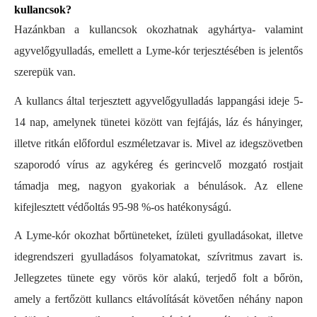
kullancsok?
Hazánkban a kullancsok okozhatnak agyhártya- valamint
agyvelőgyulladás, emellett a Lyme-kór terjesztésében is jelentős
szerepük van.
A kullancs által terjesztett agyvelőgyulladás lappangási ideje 5-
14 nap, amelynek tünetei között van fejfájás, láz és hányinger,
illetve ritkán előfordul eszméletzavar is. Mivel az idegszövetben
szaporodó vírus az agykéreg és gerincvelő mozgató rostjait
támadja meg, nagyon gyakoriak a bénulások. Az ellene
kifejlesztett védőoltás 95-98 %-os hatékonyságú.
A Lyme-kór okozhat bőrtüneteket, ízületi gyulladásokat, illetve
idegrendszeri gyulladásos folyamatokat, szívritmus zavart is.
Jellegzetes tünete egy vörös kör alakú, terjedő folt a bőrön,
amely a fertőzött kullancs eltávolítását követően néhány napon