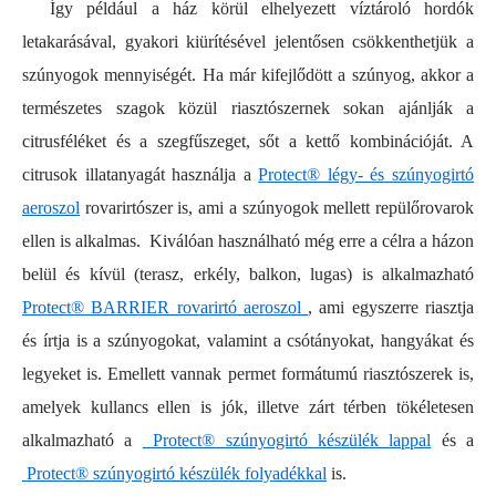
Így például a ház körül elhelyezett víztároló hordók
letakarásával, gyakori kiürítésével jelentősen csökkenthetjük a
szúnyogok mennyiségét. Ha már kifejlődött a szúnyog, akkor a
természetes szagok közül riasztószernek sokan ajánlják a
citrusféléket és a szegfűszeget, sőt a kettő kombinációját. A
citrusok illatanyagát használja a
Protect® légy- és szúnyogirtó
aeroszol
rovarirtószer is, ami a szúnyogok mellett repülőrovarok
ellen is alkalmas. Kiválóan használható még erre a célra a házon
belül és kívül (terasz, erkély, balkon, lugas) is alkalmazható
Protect® BARRIER rovarirtó aeroszol
, ami egyszerre riasztja
és írtja is a szúnyogokat, valamint a csótányokat, hangyákat és
legyeket is. Emellett vannak permet formátumú riasztószerek is,
amelyek kullancs ellen is jók, illetve zárt térben tökéletesen
alkalmazható a
Protect® szúnyogirtó készülék lappal
és a
Protect® szúnyogirtó készülék folyadékkal
is.