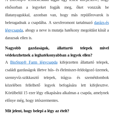
elsősorban a legyeket fogják meg, őket vonzzák be
illatanyagukkal, azonban van, hogy más repülőrovarok is
beleragadnak a csapdába. A szexferomont tartalmazó
darázs-és
légycsapda
, ahogy a neve is mutatja hatékony megoldást kínál a
darazsak ellen is.
Nagyobb gazdaságok, állattartó telepek mivel
védekezhetnek a leghatékonyabban a legyek ellen?
A
BioStop® Farm légycsapda
kifejezetten állattartó telepek,
családi gazdaságok illetve hús- és élelmiszer-feldolgozó üzemek,
szennyvíz-szikkasztó telepek, trágya- és szemétdombok
közelében fellelhető legyek befogására lett kifejlesztve.
Körülbelül 15 ezer légy elkapására alkalmas a csapda, amelynek
előnye még, hogy irtószermentes.
Mit jelent, hogy belepi a légy az ételt?