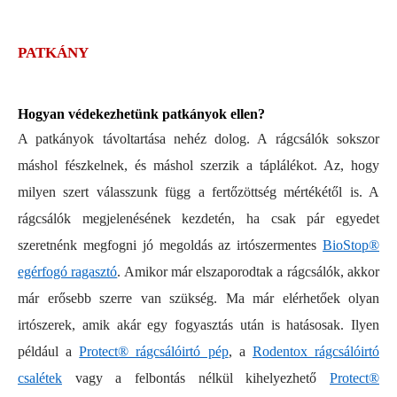
PATKÁNY
Hogyan védekezhetünk patkányok ellen?
A patkányok távoltartása nehéz dolog. A rágcsálók sokszor
máshol fészkelnek, és máshol szerzik a táplálékot. Az, hogy
milyen szert válasszunk függ a fertőzöttség mértékétől is. A
rágcsálók megjelenésének kezdetén, ha csak pár egyedet
szeretnénk megfogni jó megoldás az irtószermentes
BioStop®
egérfogó ragasztó
. Amikor már elszaporodtak a rágcsálók, akkor
már erősebb szerre van szükség. Ma már elérhetőek olyan
irtószerek, amik akár egy fogyasztás után is hatásosak. Ilyen
például a
Protect® rágcsálóirtó pép
, a
Rodentox rágcsálóirtó
csalétek
vagy a felbontás nélkül kihelyezhető
Protect®