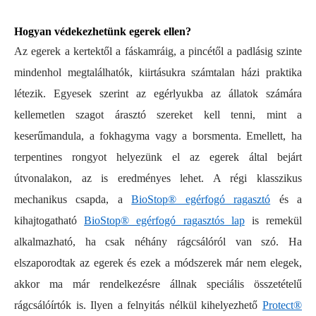
Hogyan védekezhetünk egerek ellen?
Az egerek a kertektől a fáskamráig, a pincétől a padlásig szinte
mindenhol megtalálhatók, kiirtásukra számtalan házi praktika
létezik. Egyesek szerint az egérlyukba az állatok számára
kellemetlen szagot árasztó szereket kell tenni, mint a
keserűmandula, a fokhagyma vagy a borsmenta. Emellett, ha
terpentines rongyot helyezünk el az egerek által bejárt
útvonalakon, az is eredményes lehet. A régi klasszikus
mechanikus csapda, a
BioStop® egérfogó ragasztó
és a
kihajtogatható
BioStop® egérfogó ragasztós lap
is remekül
alkalmazható, ha csak néhány rágcsálóról van szó. Ha
elszaporodtak az egerek és ezek a módszerek már nem elegek,
akkor ma már rendelkezésre állnak speciális összetételű
rágcsálóírtók is. Ilyen a felnyitás nélkül kihelyezhető
Protect®