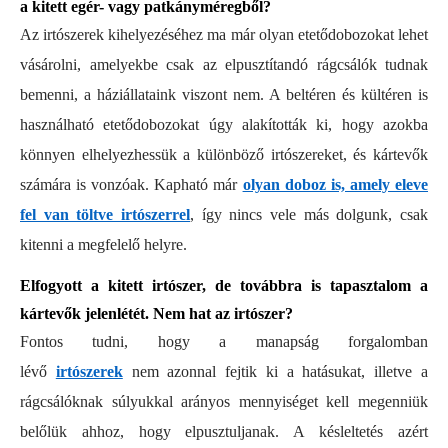
a kitett egér- vagy patkányméregből?
Az irtószerek kihelyezéséhez ma már olyan etetődobozokat lehet
vásárolni, amelyekbe csak az elpusztítandó rágcsálók tudnak
bemenni, a háziállataink viszont nem. A beltéren és kültéren is
használható etetődobozokat úgy alakították ki, hogy azokba
könnyen elhelyezhessük a különböző irtószereket, és kártevők
számára is vonzóak. Kapható már
olyan doboz is, amely eleve
fel van töltve irtószerrel
, így nincs vele más dolgunk, csak
kitenni a megfelelő helyre.
Elfogyott a kitett irtószer, de továbbra is tapasztalom a
kártevők jelenlétét. Nem hat az irtószer?
Fontos tudni, hogy a manapság forgalomban
lévő
irtószerek
nem azonnal fejtik ki a hatásukat, illetve a
rágcsálóknak súlyukkal arányos mennyiséget kell megenniük
belőlük ahhoz, hogy elpusztuljanak. A késleltetés azért