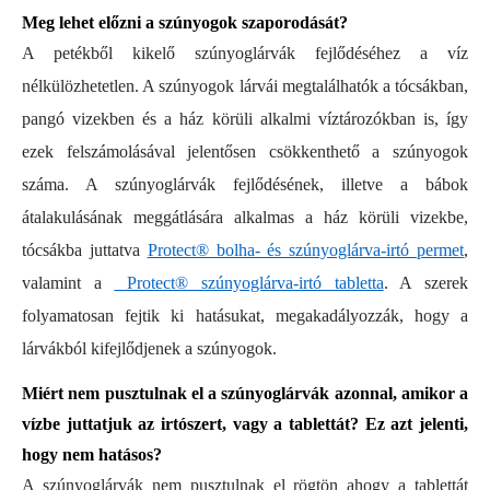
Meg lehet előzni a szúnyogok szaporodását?
A petékből kikelő szúnyoglárvák fejlődéséhez a víz
nélkülözhetetlen. A szúnyogok lárvái megtalálhatók a tócsákban,
pangó vizekben és a ház körüli alkalmi víztározókban is, így
ezek felszámolásával jelentősen csökkenthető a szúnyogok
száma. A szúnyoglárvák fejlődésének, illetve a bábok
átalakulásának meggátlására alkalmas a ház körüli vizekbe,
tócsákba juttatva
Protect® bolha- és szúnyoglárva-irtó permet
,
valamint a
Protect® szúnyoglárva-irtó tabletta
. A szerek
folyamatosan fejtik ki hatásukat, megakadályozzák, hogy a
lárvákból kifejlődjenek a szúnyogok.
Miért nem pusztulnak el a szúnyoglárvák azonnal, amikor a
vízbe juttatjuk az irtószert, vagy a tablettát? Ez azt jelenti,
hogy nem hatásos?
A szúnyoglárvák nem pusztulnak el rögtön ahogy a tablettát