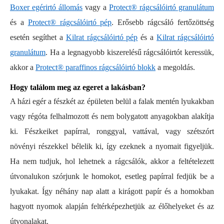
Boxer egérirtó állomás
vagy a
Protect® rágcsálóirtó granulátum
és a
Protect® rágcsálóirtó pép
. Erősebb rágcsáló fertőzöttség
esetén segíthet a
Kilrat rágcsálóirtó pép
és a
Kilrat rágcsálóirtó
granulátum
. Ha a legnagyobb kiszerelésű rágcsálóirtót keressük,
akkor a
Protect® paraffinos rágcsálóirtó blokk
a megoldás.
Hogy találom meg az egeret a lakásban?
A házi egér a fészkét az épületen belül a falak mentén lyukakban
vagy régóta felhalmozott és nem bolygatott anyagokban alakítja
ki. Fészkeiket papírral, ronggyal, vattával, vagy szétszórt
növényi részekkel bélelik ki, így ezeknek a nyomait figyeljük.
Ha nem tudjuk, hol lehetnek a rágcsálók, akkor a feltételezett
útvonalukon szórjunk le homokot, esetleg papírral fedjük be a
lyukakat. Így néhány nap alatt a kirágott papír és a homokban
hagyott nyomok alapján feltérképezhetjük az élőhelyeket és az
útvonalakat.