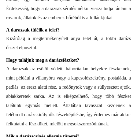
Érdekesség, hogy a darazsak sérülés nélkül vissza tudja rántani a
rovarok, állatok és az emberek bőréből is a fullánkjukat.
A darazsak túlélik a telet?
Kizárólag a megtermékenyített anya telel át, a többi darázs
ősszel elpusztul.
Hogy találjuk meg a darázsfészket?
A darazsak az esőtől védett, háborítatlan helyekre fészkelnek,
mint például a villanyóra vagy a kapcsolószekrény, postaláda, a
padlás, az eresz alatti rész, a redőnytok vagy a süllyesztett ajtók,
ablakkeretek sarka. Az is elképzelhető, hogy több fészket
találunk egymás mellett. Általában tavasszal kezdenek a
felébredt darázskirálynők fészeképítésbe, így érdemes már akkor
felkutatni a fészküket, mielőtt megsokszorozódnának.
Mik a darázscsípés allergia tünetei?