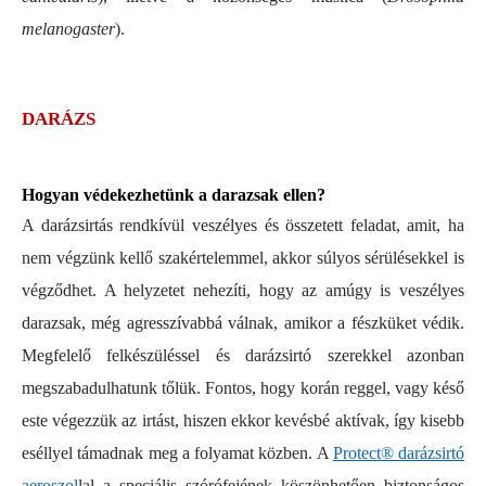
melanogaster
).
DARÁZS
Hogyan védekezhetünk a darazsak ellen?
A darázsirtás rendkívül veszélyes és összetett feladat, amit, ha
nem végzünk kellő szakértelemmel, akkor súlyos sérülésekkel is
végződhet. A helyzetet nehezíti, hogy az amúgy is veszélyes
darazsak, még agresszívabbá válnak, amikor a fészküket védik.
Megfelelő felkészüléssel és darázsirtó szerekkel azonban
megszabadulhatunk tőlük. Fontos, hogy korán reggel, vagy késő
este végezzük az irtást, hiszen ekkor kevésbé aktívak, így kisebb
eséllyel támadnak meg a folyamat közben. A
Protect® darázsirtó
aeroszol
lal a speciális szórófejének köszönhetően biztonságos