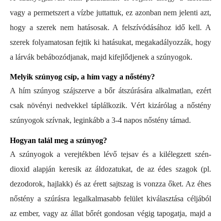
vagy a permetszert a vízbe juttattuk, ez azonban nem jelenti azt,
hogy a szerek nem hatásosak. A felszívódásához idő kell.
A
szerek folyamatosan fejtik ki hatásukat, megakadályozzák, hogy
a lárvák bebábozódjanak, majd kifejlődjenek a szúnyogok.
Melyik szúnyog csíp, a hím vagy a nőstény?
A hím szúnyog szájszerve a bőr átszúrására alkalmatlan, ezért
csak növényi nedvekkel táplálkozik. Vért kizárólag a nőstény
szúnyogok szívnak, leginkább a 3-4 napos nőstény támad.
Hogyan talál meg a szúnyog?
A szúnyogok a verejtékben lévő tejsav és a kilélegzett szén-
dioxid alapján keresik az áldozatukat, de az édes szagok (pl.
dezodorok, hajlakk) és az érett sajtszag is vonzza őket. Az éhes
nőstény a szúrásra legalkalmasabb felület kiválasztása céljából
az ember, vagy az állat bőrét gondosan végig tapogatja, majd a