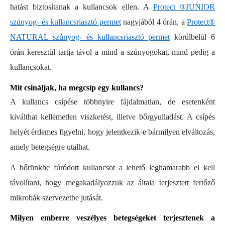
hatást biztosítanak a kullancsok ellen. A
Protect ®JUNIOR
szúnyog- és kullancsriasztó permet
nagyjából 4 órán, a
Protect®
NATURAL szúnyog- és kullancsriasztó permet
körülbelül 6
órán keresztül tartja távol a mind a szúnyogokat, mind pedig a
kullancsokat.
Mit csináljak, ha megcsíp egy kullancs?
A kullancs csípése többnyire fájdalmatlan, de esetenként
kiválthat kellemetlen viszketést, illetve bőrgyulladást. A csípés
helyét érdemes figyelni, hogy jelentkezik-e bármilyen elváltozás,
amely betegségre utalhat.
A bőrünkbe fúródott kullancsot a lehető leghamarabb el kell
távolítani, hogy megakadályozzuk az általa terjesztett fertőző
mikrobák szervezetbe jutását.
Milyen emberre veszélyes betegségeket terjesztenek a