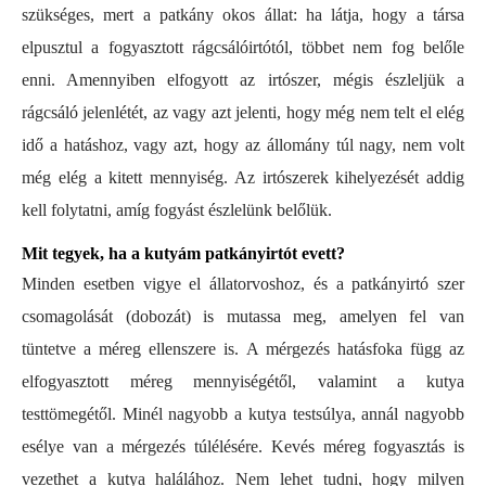
szükséges, mert a patkány okos állat: ha látja, hogy a társa
elpusztul a fogyasztott rágcsálóirtótól, többet nem fog belőle
enni. Amennyiben elfogyott az irtószer, mégis észleljük a
rágcsáló jelenlétét, az vagy azt jelenti, hogy még nem telt el elég
idő a hatáshoz, vagy azt, hogy az állomány túl nagy, nem volt
még elég a kitett mennyiség. Az irtószerek kihelyezését addig
kell folytatni, amíg fogyást észlelünk belőlük.
Mit tegyek, ha a kutyám patkányirtót evett?
Minden esetben vigye el állatorvoshoz, és a patkányirtó szer
csomagolását (dobozát) is mutassa meg, amelyen fel van
tüntetve a méreg ellenszere is. A mérgezés hatásfoka függ az
elfogyasztott méreg mennyiségétől, valamint a kutya
testtömegétől. Minél nagyobb a kutya testsúlya, annál nagyobb
esélye van a mérgezés túlélésére. Kevés méreg fogyasztás is
vezethet a kutya halálához. Nem lehet tudni, hogy milyen