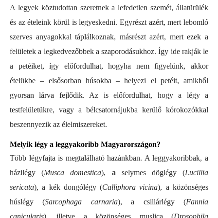
A legyek köztudottan szeretnek a lefedetlen szemét, állatürülék
és az ételeink körül is legyeskedni. Egyrészt azért, mert lebomló
szerves anyagokkal táplálkoznak, másrészt azért, mert ezek a
felületek a legkedvezőbbek a szaporodásukhoz. Így ide rakják le
a petéiket, így előfordulhat, hogyha nem figyelünk, akkor
ételükbe – elsősorban húsokba – helyezi el petéit, amikből
gyorsan lárva fejlődik. Az is előfordulhat, hogy a légy a
testfelületükre, vagy a bélcsatornájukba kerülő kórokozókkal
beszennyezik az élelmiszereket.
Melyik légy a leggyakoribb Magyarországon?
Több légyfajta is megtalálható hazánkban. A leggyakoribbak, a
házilégy (
Musca domestica
),
a
selymes döglégy (
Lucillia
sericata
), a kék dongólégy (
Calliphora vicina
), a közönséges
húslégy (
Sarcophaga carnaria
), a csillárlégy (
Fannia
canicularis
), illetve a közönséges muslica (
Drosophila