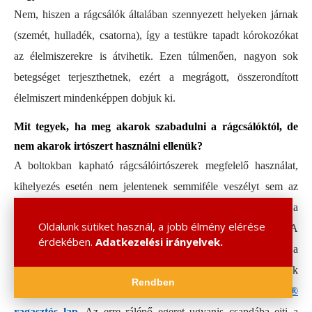
Nem, hiszen a rágcsálók általában szennyezett helyeken járnak
(szemét, hulladék, csatorna), így a testükre tapadt kórokozókat
az élelmiszerekre is átvihetik. Ezen túlmenően, nagyon sok
betegséget terjeszthetnek, ezért a megrágott, összerondított
élelmiszert mindenképpen dobjuk ki.
Mit tegyek, ha meg akarok szabadulni a rágcsálóktól, de
nem akarok irtószert használni ellenük?
A boltokban kapható rágcsálóirtószerek megfelelő használat,
kihelyezés esetén nem jelentenek semmiféle veszélyt sem az
emberre, sem a háziállatokra, de aki ennek ellenére sem akarja
Oldalunk sütiket használ, a jobb élmény elérése
használni őket, más módszert is választhat. A
érdekében.
Adatkezelési irányelvek.
klasszikus
nyaktilós csapda
ma is ugyanolyan jól használható a
patkányok és egerek ellen, mint nagymamáink idején. A másik
Rendben
irtószermentes elfogási mód a zárt térben használható
BioStop®
ragasztós lap
. Az erre rálépő egeret ugyanis csapdába ejti a