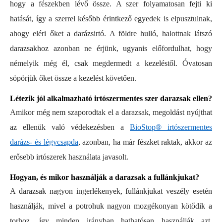
hogy a fészekben lévő össze. A szer folyamatosan fejti ki
hatását, így a szerrel később érintkező egyedek is elpusztulnak,
ahogy eléri őket a darázsirtó. A földre hulló, halottnak látszó
darazsakhoz azonban ne érjünk, ugyanis előfordulhat, hogy
némelyik még él, csak megdermedt a kezeléstől. Óvatosan
söpörjük őket össze a kezelést követően.
Létezik jól alkalmazható irtószermentes szer darazsak ellen?
Amikor még nem szaporodtak el a darazsak, megoldást nyújthat
az ellenük való védekezésben a
BioStop® irtószermentes
darázs- és légycsapda
, azonban, ha már fészket raktak, akkor az
erősebb irtószerek használata javasolt.
Hogyan, és mikor használják a darazsak a fullánkjukat?
A darazsak nagyon ingerlékenyek, fullánkjukat veszély esetén
használják, mivel a potrohuk nagyon mozgékonyan kötődik a
torhoz, így minden irányban hathatósan használják azt.