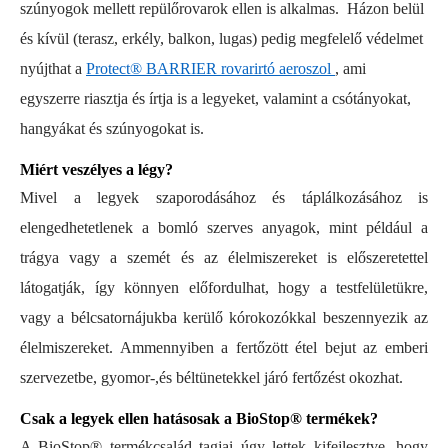
szúnyogok mellett repülőrovarok ellen is alkalmas. Házon belül
és kívül (terasz, erkély, balkon, lugas) pedig megfelelő védelmet
nyújthat a
Protect® BARRIER rovarirtó aeroszol
, ami
egyszerre riasztja és írtja is a legyeket, valamint a csótányokat,
hangyákat és szúnyogokat is.
Miért veszélyes a légy?
Mivel a legyek szaporodásához és táplálkozásához is
elengedhetetlenek a bomló szerves anyagok, mint például a
trágya vagy a szemét és az élelmiszereket is előszeretettel
látogatják, így könnyen előfordulhat, hogy a testfelületükre,
vagy a bélcsatornájukba kerülő kórokozókkal beszennyezik az
élelmiszereket. Ammennyiben a fertőzött étel bejut az emberi
szervezetbe, gyomor-,és béltünetekkel járó fertőzést okozhat.
Csak a legyek ellen hatásosak a BioStop® termékek?
A BioStop® termékcsalád tagjai úgy lettek kifejlesztve, hogy