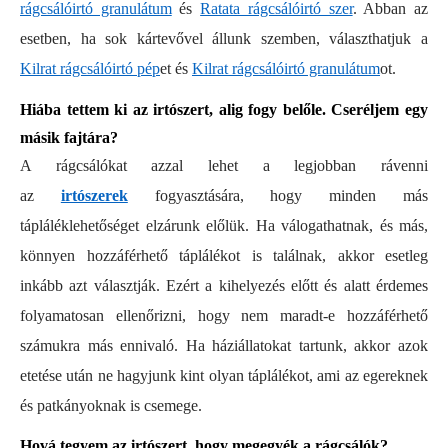
rágcsálóirtó granulátum
és
Ratata rágcsálóirtó szer
. Abban az
esetben, ha sok kártevővel állunk szemben, választhatjuk a
Kilrat rágcsálóirtó pép
et és
Kilrat rágcsálóirtó granulátum
ot.
Hiába tettem ki az irtószert, alig fogy belőle. Cseréljem egy
másik fajtára?
A rágcsálókat azzal lehet a legjobban rávenni
az
irtószerek
fogyasztására, hogy minden más
tápláléklehetőséget elzárunk előlük. Ha válogathatnak, és más,
könnyen hozzáférhető táplálékot is találnak, akkor esetleg
inkább azt választják. Ezért a kihelyezés előtt és alatt érdemes
folyamatosan ellenőrizni, hogy nem maradt-e hozzáférhető
számukra más ennivaló. Ha háziállatokat tartunk, akkor azok
etetése után ne hagyjunk kint olyan táplálékot, ami az egereknek
és patkányoknak is csemege.
Hová tegyem az irtószert, hogy megegyék a rágcsálók?