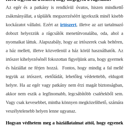
Az egér és a patkány is rendkívül óvatos, hiszen mindkettő
zsákmányállat, a táplálék megszerzéséért igyekszik minél kisebb
kockázatot vállalni. Ezért az
irtószert
, illetve az azt tartalmazó
dobozt helyezzük a rágcsálók menetútvonalába, oda, ahol a
nyomaikat láttuk. Alapszabály, hogy az irtószerek csak beltéren,
a ház mellett, illetve közvetlenül a ház körül használhatók. Az
irtószer kihelyezésénél fokozottan figyeljünk arra, hogy gyermek
és háziállat ne férjen hozzá. Fontos, hogy mindig a fal mellé
tegyük az irtószert, etetőládát, lehetőleg védetettebb, eldugott
helyre. Ha az egér vagy patkány nem érzi magát biztonságban,
akkor nem eszik a legfinomabb, legcsábítóbb csalétekből sem.
Vagy csak kevesebbet, mintha könnyen megközelíthető, számára
veszélytelenebb helyen lenne ugyanaz.
Hogyan védhetem meg a háziállataimat attól, hogy egyenek