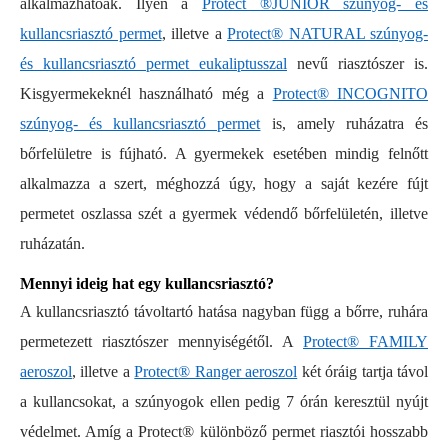
alkalmazhatóak. Ilyen a
Protect ®JUNIOR szúnyog- és
kullancsriasztó permet
, illetve a
Protect® NATURAL szúnyog-
és kullancsriasztó permet eukaliptusszal
nevű riasztószer is.
Kisgyermekeknél használható még a
Protect® INCOGNITO
szúnyog- és kullancsriasztó permet
is, amely ruházatra és
bőrfelületre is fújható. A gyermekek esetében mindig felnőtt
alkalmazza a szert, méghozzá úgy, hogy a saját kezére fújt
permetet oszlassa szét a gyermek védendő bőrfelületén, illetve
ruházatán.
Mennyi ideig hat egy kullancsriasztó?
A kullancsriasztó távoltartó hatása nagyban függ a bőrre, ruhára
permetezett riasztószer mennyiségétől. A
Protect® FAMILY
aeroszol
, illetve a
Protect® Ranger aeroszol
két óráig tartja távol
a kullancsokat, a szúnyogok ellen pedig 7 órán keresztül nyújt
védelmet. Amíg a Protect® különböző permet riasztói hosszabb