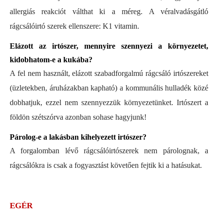
allergiás reakciót válthat ki a méreg. A véralvadásgátló
rágcsálóirtó szerek ellenszere: K1 vitamin.
Elázott az irtószer, mennyire szennyezi a környezetet,
kidobhatom-e a kukába?
A fel nem használt, elázott szabadforgalmú rágcsáló irtószereket
(üzletekben, áruházakban kapható) a kommunális hulladék közé
dobhatjuk, ezzel nem szennyezzük környezetünket. Irtószert a
földön szétszórva azonban sohase hagyjunk!
Párolog-e a lakásban kihelyezett irtószer?
A forgalomban lévő rágcsálóirtószerek nem párolognak, a
rágcsálókra is csak a fogyasztást követően fejtik ki a hatásukat.
EGÉR