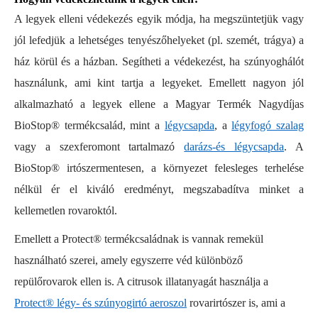
A legyek elleni védekezés egyik módja, ha megszüntetjük vagy
jól lefedjük a lehetséges tenyészőhelyeket (pl. szemét, trágya) a
ház körül és a házban. Segítheti a védekezést, ha szúnyoghálót
használunk, ami kint tartja a legyeket. Emellett nagyon jól
alkalmazható a legyek ellene a Magyar Termék Nagydíjas
BioStop® termékcsalád, mint a
légycsapda
, a
légyfogó szalag
vagy a szexferomont tartalmazó
darázs-és légycsapda
. A
BioStop® irtószermentesen, a környezet felesleges terhelése
nélkül ér el kiváló eredményt, megszabadítva minket a
kellemetlen rovaroktól.
Emellett a Protect® termékcsaládnak is vannak remekül
használható szerei, amely egyszerre véd különböző
repülőrovarok ellen is. A citrusok illatanyagát használja a
Protect® légy- és szúnyogirtó aeroszol
rovarirtószer is, ami a