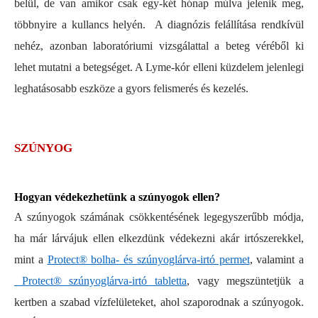
belül, de van amikor csak egy-két hónap múlva jelenik meg,
többnyire a kullancs helyén. A diagnózis felállítása rendkívül
nehéz, azonban laboratóriumi vizsgálattal a beteg véréből ki
lehet mutatni a betegséget. A Lyme-kór elleni küzdelem jelenlegi
leghatásosabb eszköze a gyors felismerés és kezelés.
SZÚNYOG
Hogyan védekezhetünk a szúnyogok ellen?
A szúnyogok számának csökkentésének legegyszerűbb módja,
ha már lárvájuk ellen elkezdünk védekezni akár irtószerekkel,
mint a
Protect® bolha- és szúnyoglárva-irtó permet
, valamint a
Protect® szúnyoglárva-irtó tabletta
, vagy megszüntetjük a
kertben a szabad vízfelületeket, ahol szaporodnak a szúnyogok.