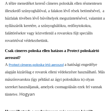
A télire menedéket kereső címeres poloskák ellen résmentesen
illeszkedő szúnyoghálóval, a falakon lévő rések betömésével, a
házfalak tövében lévő búvóhelyek megszüntetésével, valamint a
nyílászárók keretére, a szúnyoghálókra, redőnytokokra,
faláttörésekre vagy közvetlenül a rovarokra fújt speciális
rovarirtóval védekezhetünk.
Csak címeres poloska ellen hatásos a Protect poloskairtó
aeroszol?
A
a hatósági engedélye
Protect címeres poloska-irtó aeroszol
alapján kizárólag e rovarok elleni védekezésre használható. Más
mászórovarokra (így például az ágyi poloskákra is) olyan
szereket használjanak, amelyek csomagolásán ezek fel vannak
Hogyan
tüntetve.