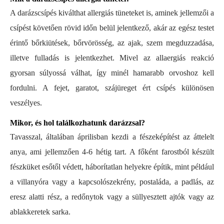
A darázscsípés kiválthat allergiás tüneteket is, aminek jellemzői a
csípést követően rövid időn belül jelentkező, akár az egész testet
érintő bőrkiütések, bőrvörösség, az ajak, szem megduzzadása,
illetve fulladás is jelentkezhet. Mivel az allaergiás reakció
gyorsan súlyossá válhat, így minél hamarabb orvoshoz kell
fordulni. A fejet, garatot, szájüreget ért csípés különösen
veszélyes.
Mikor, és hol találkozhatunk darázzsal?
Tavasszal, általában áprilisban kezdi a fészeképítést az áttelelt
anya, ami jellemzően 4-6 hétig tart. A főként farostból készült
fészküket esőtől védett, háborítatlan helyekre építik, mint például
a villanyóra vagy a kapcsolószekrény, postaláda, a padlás, az
eresz alatti rész, a redőnytok vagy a süllyesztett ajtók vagy az
ablakkeretek sarka.