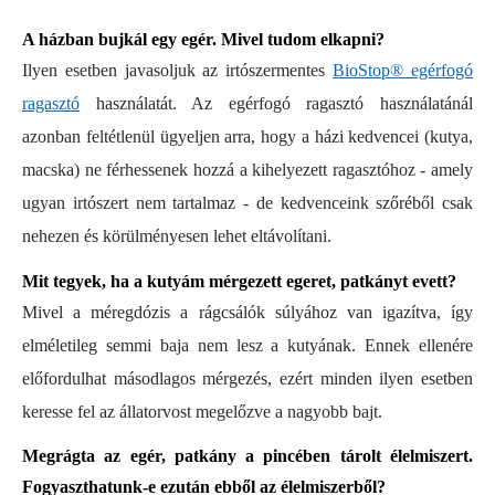
A házban bujkál egy egér. Mivel tudom elkapni?
Ilyen esetben javasoljuk az irtószermentes
BioStop® egérfogó
ragasztó
használatát. Az egérfogó ragasztó használatánál
azonban feltétlenül ügyeljen arra, hogy a házi kedvencei (kutya,
macska) ne férhessenek hozzá a kihelyezett ragasztóhoz - amely
ugyan irtószert nem tartalmaz - de kedvenceink szőréből csak
nehezen és körülményesen lehet eltávolítani.
Mit tegyek, ha a kutyám mérgezett egeret, patkányt evett?
Mivel a méregdózis a rágcsálók súlyához van igazítva, így
elméletileg semmi baja nem lesz a kutyának. Ennek ellenére
előfordulhat másodlagos mérgezés, ezért minden ilyen esetben
keresse fel az állatorvost megelőzve a nagyobb bajt.
Megrágta az egér, patkány a pincében tárolt élelmiszert.
Fogyaszthatunk-e ezután ebből az élelmiszerből?