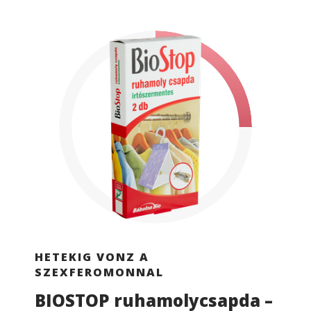
Ismerje meg részletesen a ruhamolyirtó
készítményeket, és állítsa meg a molyinváziót!
HETEKIG VONZ A
SZEXFEROMONNAL
BIOSTOP ruhamolycsapda –