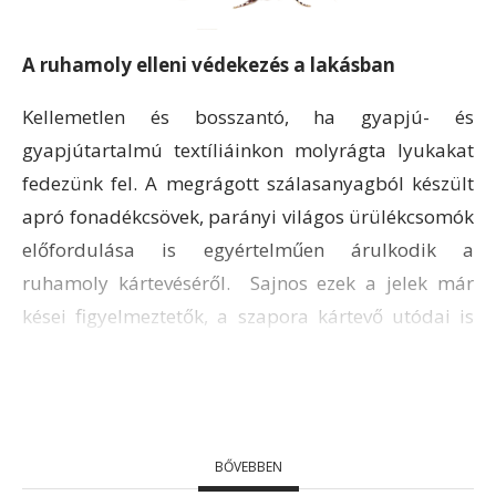
A ruhamoly elleni védekezés a lakásban
Kellemetlen és bosszantó, ha gyapjú- és
gyapjútartalmú textíliáinkon molyrágta lyukakat
fedezünk fel. A megrágott szálasanyagból készült
apró fonadékcsövek, parányi világos ürülékcsomók
előfordulása is egyértelműen árulkodik a
ruhamoly kártevéséről. Sajnos ezek a jelek már
kései figyelmeztetők, a szapora kártevő utódai is
munkában lehetnek a szekrényben, a fiók mélyén
vagy egyéb fénytől védett, nyugalmas helyeken.
Fontos a gyors beavatkozás, hogy elejét vegyük a
további textillyukasodásoknak.
BŐVEBBEN